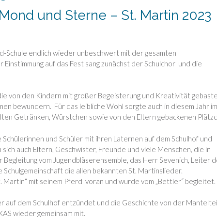
 Mond und Sterne – St. Martin 2023
d-Schule endlich wieder unbeschwert mit der gesamten
r Einstimmung auf das Fest sang zunächst der Schulchor und die
die von den
Kindern mit großer Begeisterung und Kreativität gebast
n bewundern. Für das leibliche Wohl sorgte auch in diesem Jahr i
alten Getränken, Würstchen sowie von den Eltern gebackenen Plätz
 Schülerinnen und Schüler mit ihren Laternen auf dem Schulhof und
sich auch Eltern, Geschwister, Freunde und viele Menschen, die in
r Begleitung vom
Jugendbläserensemble, das Herr Sevenich
, Leiter 
 Schulgemeinschaft die allen bekannten St. Martinslieder.
St. Martin“ mit seinem Pferd voran und wurde vom „Bettler“ begleitet.
r auf dem Schulhof entzündet und die Geschichte von der Manteltei
 KAS wieder gemeinsam mit.