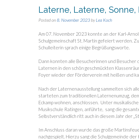
Laterne, Laterne, Sonne,
Posted on
8. November 2023
by
Lea Koch
Am 07. November 2023 konnte an der Karl-Arnol
Schulgemeinschaft St. Martin gefeiert werden. Zu
Schulleiterin sprach einige Begrüßungsworte.
Dann konnten
alle Besucherinnen und Besucher 
Laternen
in den schön geschmückten Klassenräume
Foyer wieder der Förderverein mit heißen und k
Nach der Laternenausstellung sammelten sich alle
starteten zum traditionellen Laternenumzug, dem 
Eckamp wohnen, anschlossen. Unter musikalische
Musikschule Ratingen, anführte, sang die gesamte
Selbstverständlich ritt auch in diesem Jahr der „
Im Anschluss daran wurde das große Martinsfeue
nachgespielt. Hierzu sang die Schulgemeinde der