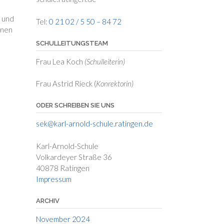
n und
Tel:
0 21 02 / 5 50 – 84 72
nnen
SCHULLEITUNGSTEAM
Frau Lea Koch
(Schulleiterin)
Frau Astrid Rieck (
Konrektorin)
ODER SCHREIBEN SIE UNS
sek@karl-arnold-schule.ratingen.de
Karl-Arnold-Schule
Volkardeyer Straße 36
40878 Ratingen
Impressum
ARCHIV
November 2024